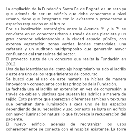
La ampliación de la Fundación Santa Fe de Bogotá es un reto ya
que además de ser un edificio que debe conectarse a nivel
urbano, tiene que integrarse con lo existente y proyectarse a
espacios requeridos en el futuro.
Por su localización estratégica entre la Avenida 9ª y la 7ª se
convierte en un conector urbano a través de una plazoleta y un
gran corredor adicionándole a la ciudad espacio público, con
extensa vegetación, zonas verdes, locales comerciales, una
cafetería y un auditorio multipropósito que generarán mayor
confluencia del transeúnte del sector.
El proyecto surge de un concurso que realiza la Fundación en
2012.
Una de las identidades del complejo hospitalario ha sido el ladrillo
y este era uno de los requerimientos del concurso.
Se buscó que el uso de este material se hiciera de manera
innovadora y consecuente con los principios de la Fundación.
La fachada usa el ladrillo en extensión en vez de compresión, a
través de cables y platinas que sujetan los ladrillos a manera de
tejido. Esto permite que aparezcan diferentes tamices y texturas
que permiten darle iluminación a cada uno de los espacios
dependiendo de su necesidad y uso, por esto se logra un edificio
con mayor iluminación natural lo que favorece la recuperación del
paciente.
El nuevo edificio, además de reorganizar los usos
coherentemente se conecta con el hospital existente. La torre