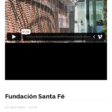
AUTORES
BLOG
Fundación Santa Fé
por
Darío Massó
20.2.19