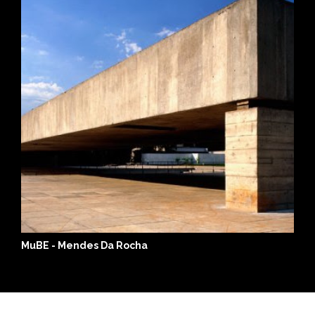
P
MuBE - Mendes Da Rocha