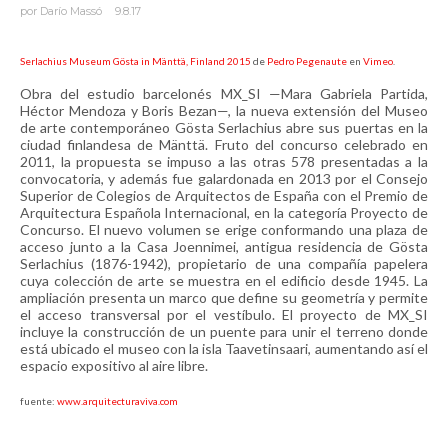
por
Darío Massó
9.8.17
Serlachius Museum Gösta in Mänttä, Finland 2015
de
Pedro Pegenaute
en
Vimeo
.
Obra del estudio barcelonés MX_SI —Mara Gabriela Partida,
Héctor Mendoza y Boris Bezan—, la nueva extensión del Museo
de arte contemporáneo Gösta Serlachius abre sus puertas en la
ciudad finlandesa de Mänttä. Fruto del concurso celebrado en
2011, la propuesta se impuso a las otras 578 presentadas a la
convocatoria, y además fue galardonada en 2013 por el Consejo
Superior de Colegios de Arquitectos de España con el Premio de
Arquitectura Española Internacional, en la categoría Proyecto de
Concurso. El nuevo volumen se erige conformando una plaza de
acceso junto a la Casa Joennimei, antigua residencia de Gösta
Serlachius (1876-1942), propietario de una compañía papelera
cuya colección de arte se muestra en el edificio desde 1945. La
ampliación presenta un marco que define su geometría y permite
el acceso transversal por el vestíbulo. El proyecto de MX_SI
incluye la construcción de un puente para unir el terreno donde
está ubicado el museo con la isla Taavetinsaari, aumentando así el
espacio expositivo al aire libre.
fuente:
www.arquitecturaviva.com