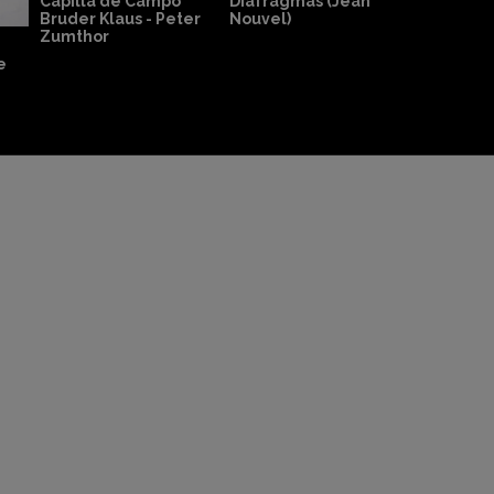
 (1924) - Le
Casa Moriyama -
SANAA