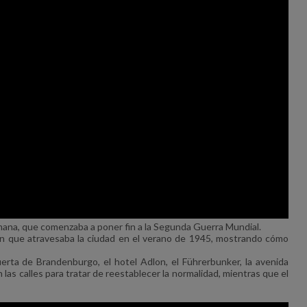
emana, que comenzaba a poner fin a la Segunda Guerra Mundial.
ión que atravesaba la ciudad en el verano de 1945, mostrando cómo
erta de Brandenburgo, el hotel Adlon, el Führerbunker, la avenida
as calles para tratar de reestablecer la normalidad, mientras que el