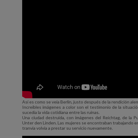
Así es como se veía Berlín, justo después de la rendición al
Increíbles imágenes a color son el testimonio de la situac
sucedía la vida cotidiana entre las ruinas.
Una ciudad destruida, con imágenes del Reichtag, de la Pu
Unter den Linden. Las mujeres se encontraban trabajando en l
tranvía volvía a prestar su servicio nuevamente.