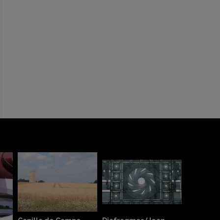
Casa curutchet (Le
Corbusier) - 360°