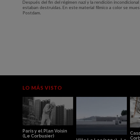
Después del fin del régimen nazi y la rendición incondicion
estaban destruidas. En este material fílmico a color se mue
Postdam.
LO MÁS VISTO
Basílica de San Vital
(Ravenna) - 360°
Bauhaus película
(2019)