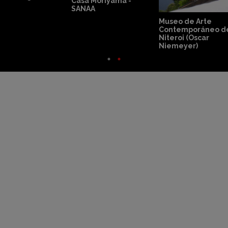
Villa Le Lac
Corbusier
MuBE - Mendes Da
Rocha