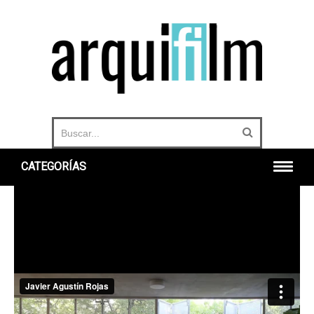
CATEGORÍAS
INICIO
ARQUITECTURA
URBANO
HISTORIA
DOCUMENTALES
360°
OTROS