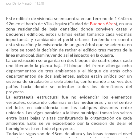
por
Darío Massó
11.3.19
Este edificio de vivienda se encuentra en un terreno de 17.50m x
42m en el barrio de Villa Urquiza (Ciudad de
Buenos Aires
), en una
zona residencial de baja densidad donde conviven casas y
pequeños edificios, estos últimos están tomando cada vez más
importancia y cambiando el perfil urbano, teniendo en cuenta
esta situación y la existencia de un gran árbol que se adentra en
el lote se tomó la decisión de retirar el edificio tres metros de la
línea municipal, disminuyendo así el impacto en la cuadra.
La construcción se organiza en dos bloques de cuatro pisos cada
uno liberando la planta baja. El bloque del frente alberga ocho
departamentos de tres ambientes y el bloque de atrás ocho
departamentos de dos ambientes, ambos están unidos por un
sistema de circulación a cielo abierto, conformando a su vez dos
patios hacia donde se orientan todos los dormitorios del
proyecto.
La estrategia estructural fue no evidenciar los elementos
verticales, colocando columnas en las medianeras y en el centro
del lote, en coincidencia con los tabiques divisorios entre
unidades. Las vigas paralelas a la línea municipal toman los saltos
entre losas bajas y altas configurando la organización de cada
ambiente. Esto se ve exacerbado por la decisión de dejar el
hormigón visto en todo el proyecto.
Todas las vigas son de 45cm. de altura y las losas toman el nivel