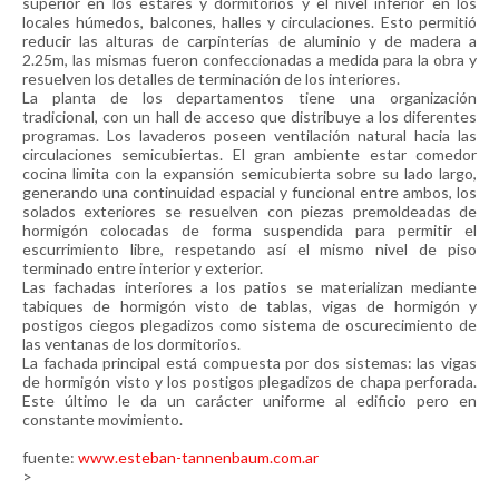
superior en los estares y dormitorios y el nivel inferior en los
locales húmedos, balcones, halles y circulaciones. Esto permitió
reducir las alturas de carpinterías de aluminio y de madera a
2.25m, las mismas fueron confeccionadas a medida para la obra y
resuelven los detalles de terminación de los interiores.
La planta de los departamentos tiene una organización
tradicional, con un hall de acceso que distribuye a los diferentes
programas. Los lavaderos poseen ventilación natural hacia las
circulaciones semicubiertas. El gran ambiente estar comedor
cocina limita con la expansión semicubierta sobre su lado largo,
generando una continuidad espacial y funcional entre ambos, los
solados exteriores se resuelven con piezas premoldeadas de
hormigón colocadas de forma suspendida para permitir el
escurrimiento libre, respetando así el mismo nivel de piso
terminado entre interior y exterior.
Las fachadas interiores a los patios se materializan mediante
tabiques de hormigón visto de tablas, vigas de hormigón y
postigos ciegos plegadizos como sistema de oscurecimiento de
las ventanas de los dormitorios.
La fachada principal está compuesta por dos sistemas: las vigas
de hormigón visto y los postigos plegadizos de chapa perforada.
Este último le da un carácter uniforme al edificio pero en
constante movimiento.
fuente:
www.esteban-tannenbaum.com.ar
>