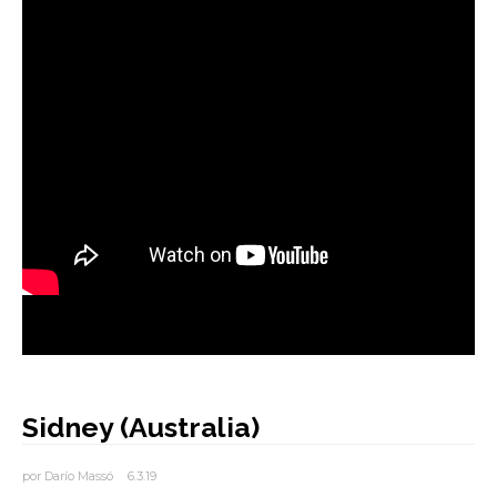
AUTORES
BLOG
Sidney (Australia)
por
Darío Massó
6.3.19