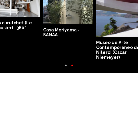
París y el Plan Voisi
(Le Corbusier)
MuBE - Mendes Da
Rocha