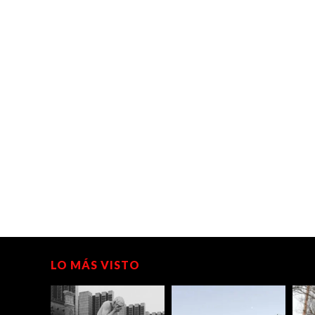
LO MÁS VISTO
Basíl
(Rave