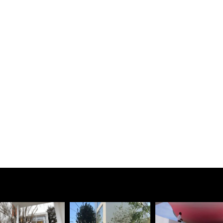
ica de San Vitale
nna) - 360°