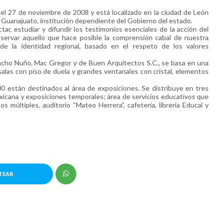
el 27 de noviembre de 2008 y está localizado en la ciudad de León
 Guanajuato, institución dependiente del Gobierno del estado.
r, estudiar y difundir los testimonios esenciales de la acción del
servar aquello que hace posible la comprensión cabal de nuestra
 de la identidad regional, basado en el respeto de los valores
pacho Nuño, Mac Gregor y de Buen Arquitectos S.C., se basa en una
salas con piso de duela y grandes ventanales con cristal, elementos
0 están destinados al área de exposiciones. Se distribuye en tres
mexicana y exposiciones temporales; área de servicios educativos que
s múltiples, auditorio “Mateo Herrera”, cafetería, librería Educal y
TEAR