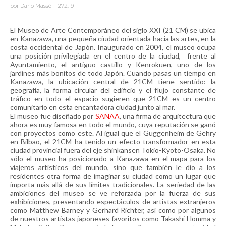
por
Darío Massó
27.2.19
El Museo de Arte Contemporáneo del siglo XXI (21 CM) se ubica
en Kanazawa, una pequeña ciudad orientada hacia las artes, en la
costa occidental de Japón. Inaugurado en 2004, el museo ocupa
una posición privilegiada en el centro de la ciudad, frente al
Ayuntamiento, el antiguo castillo y Kenrokuen, uno de los
jardines más bonitos de todo Japón. Cuando pasas un tiempo en
Kanazawa, la ubicación central de 21CM tiene sentido: la
geografía, la forma circular del edificio y el flujo constante de
tráfico en todo el espacio sugieren que 21CM es un centro
comunitario en esta encantadora ciudad junto al mar.
El museo fue diseñado por
SANAA
, una firma de arquitectura que
ahora es muy famosa en todo el mundo, cuya reputación se ganó
con proyectos como este. Al igual que el Guggenheim de Gehry
en Bilbao, el 21CM ha tenido un efecto transformador en esta
ciudad provincial fuera del eje shinkansen Tokio-Kyoto-Osaka. No
sólo el museo ha posicionado a Kanazawa en el mapa para los
viajeros artísticos del mundo, sino que también le dio a los
residentes otra forma de imaginar su ciudad como un lugar que
importa más allá de sus límites tradicionales. La seriedad de las
ambiciones del museo se ve reforzada por la fuerza de sus
exhibiciones, presentando espectáculos de artistas extranjeros
como Matthew Barney y Gerhard Richter, así como por algunos
de nuestros artistas japoneses favoritos como Takashi Homma y