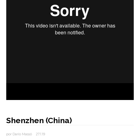
AUTORES
BLOG
Shenzhen (China)
por
Darío Massó
27.1.19