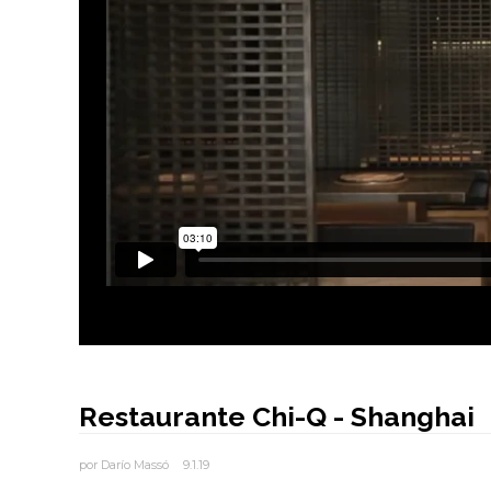
Restaurante Chi-Q - Shanghai
por
Darío Massó
9.1.19