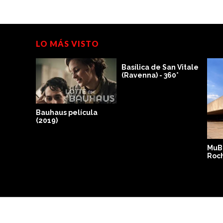
LO MÁS VISTO
Basílica de San Vitale
(Ravenna) - 360°
Bauhaus película
(2019)
Jean
MuB
Roc