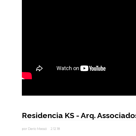
Residencia KS - Arq. Associado
por
Darío Massó
2.12.18