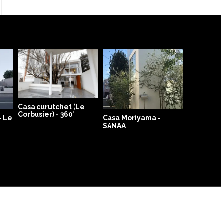
Casa curutchet (Le
Corbusier) - 360°
- Le
Casa Moriyama -
SANAA
Museo de
Contemp
Niteroi (
Niemeye