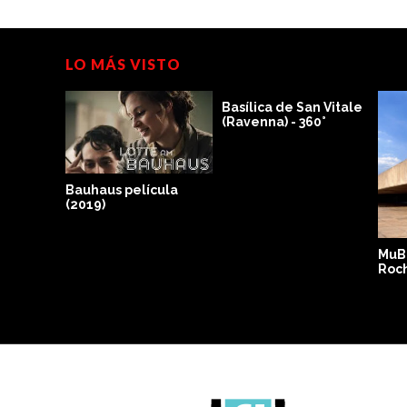
LO MÁS VISTO
Basílica de San Vitale
(Ravenna) - 360°
Bauhaus película
(2019)
Jean
MuB
Roc