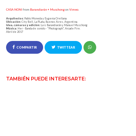
CASA NONI
from
Barandiarán + Muschong
on
Vimeo
.
Arquitectos:
Pablo Moneda y Eugenia Orellana.
Ubicación:
City Bell, La PLata, Buenos Aires, Argentina.
Idea, cámaras y edición:
Luis Barandiarán y Manuel Muschong
Música:
Her - Banda de sonido - "Photograph", Arcade Fire.
Abril de 2017
COMPARTIR
TWITTEAR
TAMBIÉN PUEDE INTERESARTE: