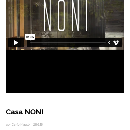
AUTORES
BLOG
Casa NONI
por
Darío Massó
28.6.18