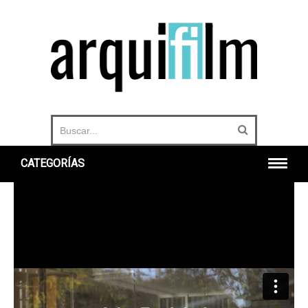
CATEGORÍAS
INICIO
ARQUITECTURA
URBANO
HISTORIA
DOCUMENTALES
360°
OTROS