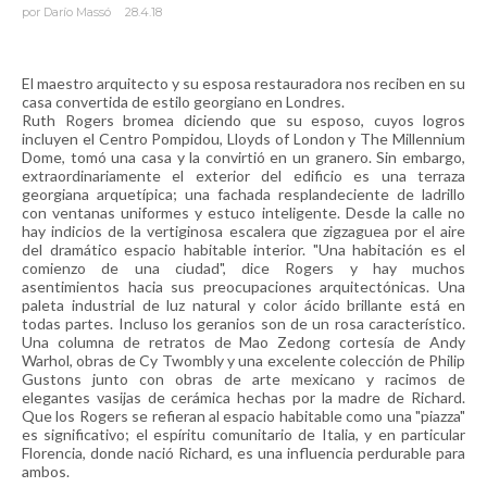
por
Darío Massó
28.4.18
El maestro arquitecto y su esposa restauradora nos reciben en su
casa convertida de estilo georgiano en Londres.
Ruth Rogers bromea diciendo que su esposo, cuyos logros
incluyen el Centro Pompidou, Lloyds of London y The Millennium
Dome, tomó una casa y la convirtió en un granero. Sin embargo,
extraordinariamente el exterior del edificio es una terraza
georgiana arquetípica; una fachada resplandeciente de ladrillo
con ventanas uniformes y estuco inteligente. Desde la calle no
hay indicios de la vertiginosa escalera que zigzaguea por el aire
del dramático espacio habitable interior. "Una habitación es el
comienzo de una ciudad", dice Rogers y hay muchos
asentimientos hacia sus preocupaciones arquitectónicas. Una
paleta industrial de luz natural y color ácido brillante está en
todas partes. Incluso los geranios son de un rosa característico.
Una columna de retratos de Mao Zedong cortesía de Andy
Warhol, obras de Cy Twombly y una excelente colección de Philip
Gustons junto con obras de arte mexicano y racimos de
elegantes vasijas de cerámica hechas por la madre de Richard.
Que los Rogers se refieran al espacio habitable como una "piazza"
es significativo; el espíritu comunitario de Italia, y en particular
Florencia, donde nació Richard, es una influencia perdurable para
ambos.