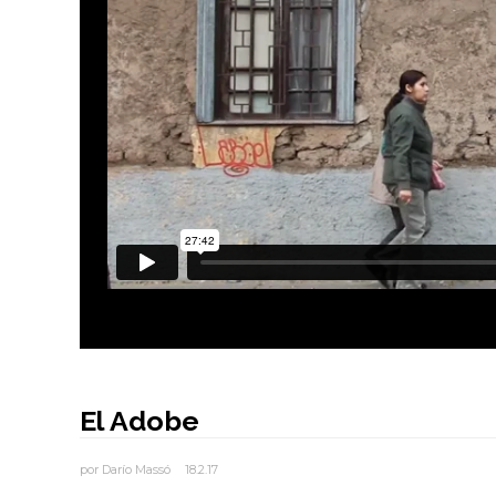
El Adobe
por
Darío Massó
18.2.17