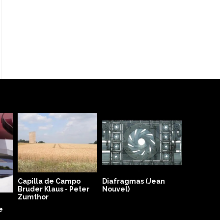
Basílica de
(Ravenna) -
Bauhaus película
(2019)
Diafragmas (Jean
Nouvel)