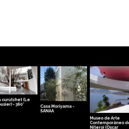
Moriyama -
Capilla de Campo
A
Bruder Klaus - Peter
Zumthor
Museo de Arte
Contemporáneo de
Niteroi (Oscar