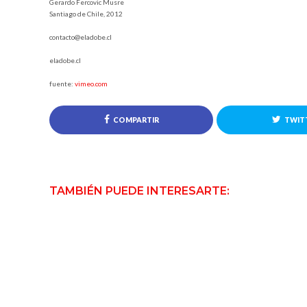
Gerardo Fercovic Musre
Santiago de Chile, 2012
contacto@eladobe.cl
eladobe.cl
fuente:
vimeo.com
COMPARTIR
TWIT
TAMBIÉN PUEDE INTERESARTE: