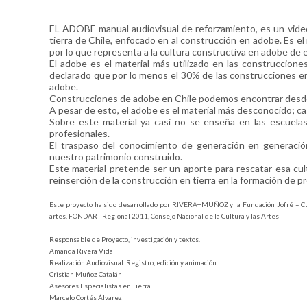
EL ADOBE manual audiovisual de reforzamiento, es un vide
tierra de Chile, enfocado en al construcción en adobe. Es el 
por lo que representa a la cultura constructiva en adobe de e
El adobe es el material más utilizado en las construccione
declarado que por lo menos el 30% de las construcciones en
adobe.
Construcciones de adobe en Chile podemos encontrar desde 
A pesar de esto, el adobe es el material más desconocido; cas
Sobre este material ya casi no se enseña en las escuela
profesionales.
El traspaso del conocimiento de generación en generación
nuestro patrimonio construido.
Este material pretende ser un aporte para rescatar esa cult
reinserción de la construcción en tierra en la formación de p
Este proyecto ha sido desarrollado por RIVERA+MUÑOZ y la Fundación Jofré – Cultu
artes, FONDART Regional 2011, Consejo Nacional de la Cultura y las Artes
Responsable de Proyecto, investigación y textos.
Amanda Rivera Vidal
Realización Audiovisual. Registro, edición y animación.
Cristian Muñoz Catalán
Asesores Especialistas en Tierra.
Marcelo Cortés Álvarez