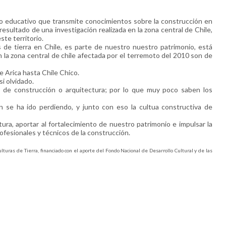
o educativo que transmite conocimientos sobre la construcción en
resultado de una investigación realizada en la zona central de Chile,
ste territorio.
s de tierra en Chile, es parte de nuestro nuestro patrimonio, está
 la zona central de chile afectada por el terremoto del 2010 son de
Arica hasta Chile Chico.
i olvidado.
s de construcción o arquitectura; por lo que muy poco saben los
 se ha ido perdiendo, y junto con eso la cultua constructiva de
ura, aportar al fortalecimiento de nuestro patrimonio e impulsar la
rofesionales y técnicos de la construcción.
ras de Tierra, financiado con el aporte del Fondo Nacional de Desarrollo Cultural y de las