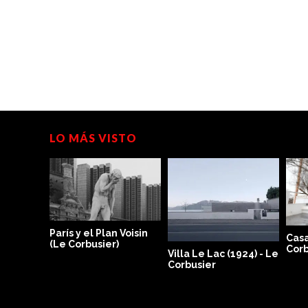
LO MÁS VISTO
oisin
Casa curutchet (Le
Corbusier) - 360°
Villa Le Lac (1924) - Le
Casa 
Corbusier
SANA