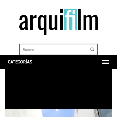
CATEGORÍAS
INICIO
ARQUITECTURA
URBANO
HISTORIA
DOCUMENTALES
360°
OTROS