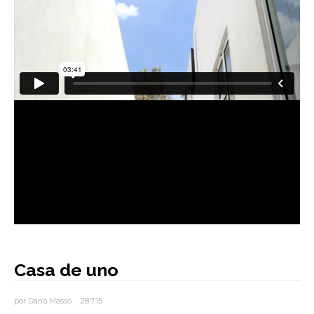
AUTORES
BLOG
Casa de uno
por
Darío Massó
28.7.15