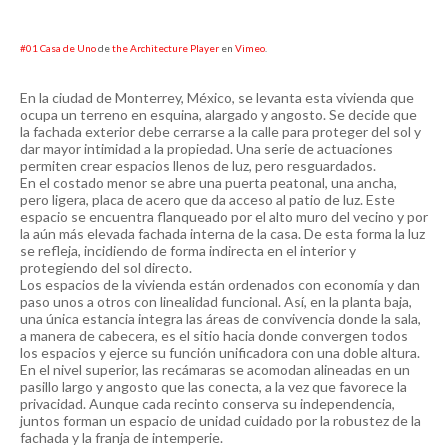
#01 Casa de Uno
de
the Architecture Player
en
Vimeo
.
En la ciudad de Monterrey, México, se levanta esta vivienda que
ocupa un terreno en esquina, alargado y angosto. Se decide que
la fachada exterior debe cerrarse a la calle para proteger del sol y
dar mayor intimidad a la propiedad. Una serie de actuaciones
permiten crear espacios llenos de luz, pero resguardados.
En el costado menor se abre una puerta peatonal, una ancha,
pero ligera, placa de acero que da acceso al patio de luz. Este
espacio se encuentra flanqueado por el alto muro del vecino y por
la aún más elevada fachada interna de la casa. De esta forma la luz
se refleja, incidiendo de forma indirecta en el interior y
protegiendo del sol directo.
Los espacios de la vivienda están ordenados con economía y dan
paso unos a otros con linealidad funcional. Así, en la planta baja,
una única estancia integra las áreas de convivencia donde la sala,
a manera de cabecera, es el sitio hacia donde convergen todos
los espacios y ejerce su función unificadora con una doble altura.
En el nivel superior, las recámaras se acomodan alineadas en un
pasillo largo y angosto que las conecta, a la vez que favorece la
privacidad. Aunque cada recinto conserva su independencia,
juntos forman un espacio de unidad cuidado por la robustez de la
fachada y la franja de intemperie.