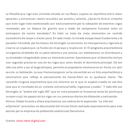
La filosofía que rige esta vivienda situada en Las Rozas supone un equilibrio entre ideas
opuestas y estructuras reales resueltas con acierto y valentía. ¿Quién le diría al visitante
que este lugar está condicionado casi exclusivamente por la colocación de enormes vigas
rematadas por un bloque de granito que a modo de campanario funciona como un
contrapeso de veinte toneladas? En total se trata de siete elementos en sentido
ascendente de mayor a menor peso. En cada rincón, la mirada escapa hacia Guadarrama y la
pesadez infundida por los brazos de hormigón se convierte en transparencia y ligereza al
crearse un espacio que se funde con el paisaje y respira con él. El programa arquitectónico
se organiza alrededor de un patio abierto a una piscina. Las habitaciones se distribuyen a
su alrededor integrándola como un elemento central. Apuntemos que el domicilio incluye
una segunda piscina en una de las vigas que salen desde el dormitorio principal. De tan
sólo una calle y con el largo olímpico, permite al propietario mantenerse en forma sin salir
casi de su habitación. La casa Hemeroscopium se ha convertido en un hito arquitectónico y
constructivo que refleja el pensamiento de García-Abril en su quehacer diario. “No
recuerdo ninguna arquitectura que me interese en la que el espacio creado no sea otra
cosa que el resultado de un sistema estructural bello, ingenioso y audaz”. Y todo ello con
hormigón, la “piedra del siglo XXI”, que en este proyecto se humaniza hasta tal punto que
se oyen crujir los apoyos de las vigas en sus procesos diarios de dilatación y contracción.
Atinne, Global Asento y efece arquitectura, con motivo de la exposición "La silla del
arQuitecto" presentan un documental del mismo título realizado expresamente para esta
ocasión por la empresa de producción audiovisual Damelume.
fuente:
www.room-digital.com