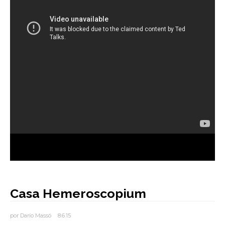
AUTORES
BLOG
Casa Hemeroscopium
por
Darío Massó
8.6.15