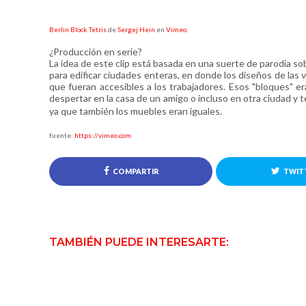
Berlin Block Tetris
de
Sergej Hein
en
Vimeo
.
¿Producción en serie?
La idea de este clip está basada en una suerte de parodia sob
para edificar ciudades enteras, en donde los diseños de las 
que fueran accesibles a los trabajadores. Esos "bloques" e
despertar en la casa de un amigo o incluso en otra ciudad y 
ya que también los muebles eran iguales.
fuente:
https://vimeo.com
COMPARTIR
TWIT
TAMBIÉN PUEDE INTERESARTE: