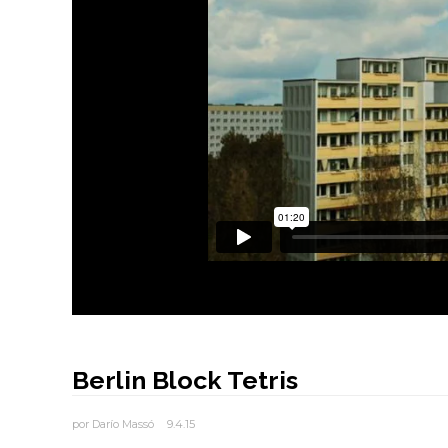
Berlin Block Tetris
por
Darío Massó
9.4.15