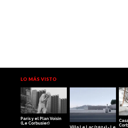
LO MÁS VISTO
París y el Plan Voisin
Casa
(Le Corbusier)
Corb
Villa Le Lac (1924) - Le