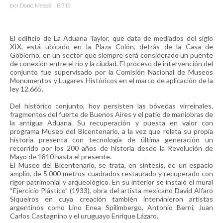
por
Darío Massó
8.3.15
El edificio de La Aduana Taylor, que data de mediados del siglo
XIX, está ubicado en la Plaza Colón, detrás de la Casa de
Gobierno, en un sector que siempre será considerado un puente
de conexión entre el río y la ciudad. El proceso de intervención del
conjunto fue supervisado por la Comisión Nacional de Museos
Monumentos y Lugares Históricos en el marco de aplicación de la
ley 12.665.
Del histórico conjunto, hoy persisten las bóvedas virreinales,
fragmentos del fuerte de Buenos Aires y el patio de maniobras de
la antigua Aduana. Su recuperación y puesta en valor con
programa Museo del Bicentenario, a la vez que relata su propia
historia presenta con tecnología de última generación un
recorrido por los 200 años de historia desde la Revolución de
Mayo de 1810 hasta el presente.
El Museo del Bicentenario, se trata, en síntesis, de un espacio
amplio, de 5.000 metros cuadrados restaurado y recuperado con
rigor patrimonial y arqueológico. En su interior se instaló el mural
“Ejercicio Plástico” (1933), obra del artista mexicano David Alfaro
Siqueiros en cuya creación también intervinieron artistas
argentinos como Lino Enea Spilimbergo, Antonio Berni, Juan
Carlos Castagnino y el uruguayo Enrique Lázaro.