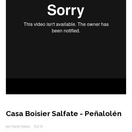
AUTORES
BLOG
Casa Boisier Salfate - Peñalolén
por
Darío Massó
15.2.15