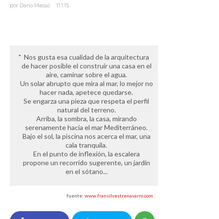
por
Darío Massó
11.1.15
Nos gusta esa cualidad de la arquitectura
de hacer posible el construir una casa en el
aire, caminar sobre el agua.
Un solar abrupto que mira al mar, lo mejor no
hacer nada, apetece quedarse.
Se engarza una pieza que respeta el perfil
natural del terreno.
Arriba, la sombra, la casa, mirando
serenamente hacia el mar Mediterráneo.
Bajo el sol, la piscina nos acerca el mar, una
cala tranquila.
En el punto de inflexión, la escalera
propone un recorrido sugerente, un jardín
en el sótano...
fuente:
www.fransilvestrenavarro.com